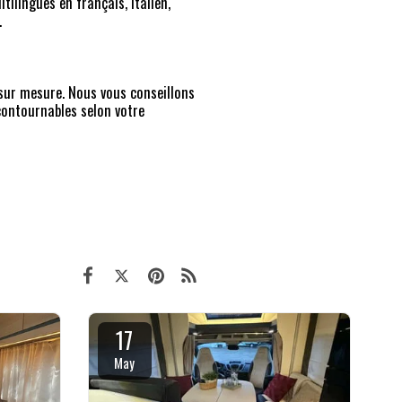
tilingues en français, italien,
.
 sur mesure. Nous vous conseillons
contournables selon votre
17
May