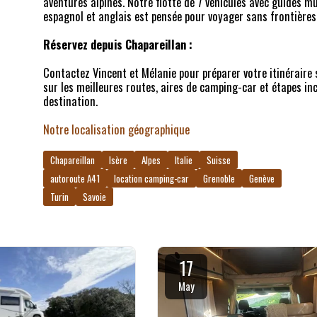
aventures alpines. Notre flotte de 7 véhicules avec guides mul
espagnol et anglais est pensée pour voyager sans frontières
Réservez depuis Chapareillan :
Contactez Vincent et Mélanie pour préparer votre itinéraire
sur les meilleures routes, aires de camping-car et étapes in
destination.
Notre localisation géographique
Chapareillan
Isère
Alpes
Italie
Suisse
autoroute A41
location camping-car
Grenoble
Genève
Turin
Savoie
17
May